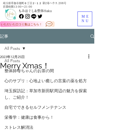
埼玉県草加市旭町６丁目２−１２ 第2寿ハウス 208号
営業時間13:00～21:00
もみほぐし&整体Haku
ME
NU
いただいた口コミ集はこちら！
記事
All Posts
2023年12月25日
All Posts
Merry Xmas！
整体師母ちゃんのお茶の間
心のサプリ：心地よい癒しの言葉の薬を処方
埼玉探訪記：草加市新田駅周辺の魅力を探索
し、ご紹介！
自宅でできるセルフメンテナンス
栄養学：健康は食事から！
ストレス解消法