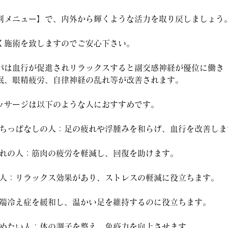
別メニュー】で、内外から輝くような活力を取り戻しましょう
く施術を致しますのでご安心下さい。
パは血行が促進されリラックスすると副交感神経が優位に働き
眠、眼精疲労、自律神経の乱れ等が改善されます。
ッサージは以下のような人におすすめです。
間立ちっぱなしの人：足の疲れや浮腫みを和らげ、血行を改善しま
お疲れの人：筋肉の疲労を軽減し、回復を助けます。
多い人：リラックス効果があり、ストレスの軽減に役立ちます。
：末端冷え症を緩和し、温かい足を維持するのに役立ちます。
を高めたい人：体の調子を整え、免疫力を向上させます。