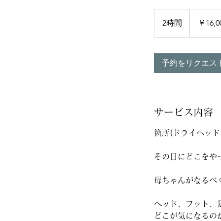
16,000
円
2時間
2
￥16,0
時
間
予約をリクエス
サービス内容
箇所(ドライヘッド
その日にどこをや
母ちゃんがなるべ
ヘッド、フット、
どこが気になるのか