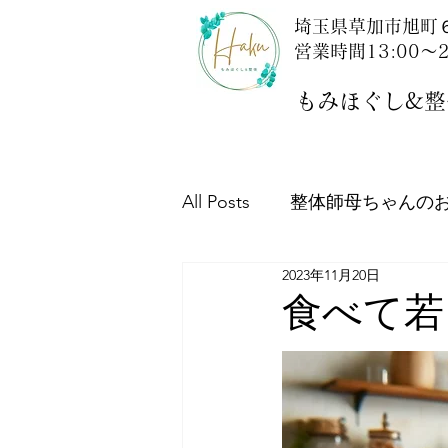
埼玉県草加市旭町６
営業時間13:00～2
もみほぐし&整体
All Posts
整体師母ちゃんの
2023年11月20日
埼玉探訪記：草加市新田駅
食べて若
栄養学：健康は食事から！
当店について