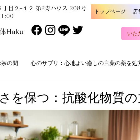
丁目２−１２ 第2寿ハウス 208号
トップページ
店
1:00
Haku
いた
お茶の間
心のサプリ：心地よい癒しの言葉の薬を処
周辺の魅力を探索し、ご紹介！
自宅でできるセルフ
さを保つ：抗酸化物質の
ストレス解消法
お知らせ
健康的なライフ