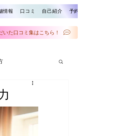
舗情報
口コミ
自己紹介
予約する
ブログ
お問い
だいた口コミ集はこちら！
方
メンテナンス
力
スタイルの提案