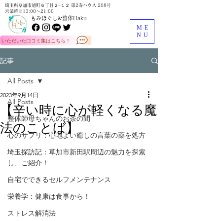
埼玉県草加市旭町６丁目２−１２ 第2寿ハウス 208号
営業時間13:00～21:00
もみほぐし&整体Haku
ME
NU
いただいた口コミ集はこちら！
記事
All Posts
2023年9月14日
All Posts
【辛い時に心が軽くなる魔
整体師母ちゃんのお茶の間
法のことば】
心のサプリ：心地よい癒しの言葉の薬を処方
埼玉探訪記：草加市新田駅周辺の魅力を探索
し、ご紹介！
自宅でできるセルフメンテナンス
栄養学：健康は食事から！
ストレス解消法