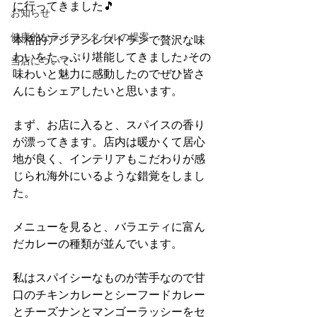
に行ってきました🎵
お知らせ
健康的なライフスタイルの提案
本格的アジアンレストランで贅沢な味
わいをたっぷり堪能してきました♪その
当店について
味わいと魅力に感動したのでぜひ皆さ
んにもシェアしたいと思います。
まず、お店に入ると、スパイスの香り
が漂ってきます。店内は暖かくて居心
地が良く、インテリアもこだわりが感
じられ海外にいるような錯覚をしまし
た。
メニューを見ると、バラエティに富ん
だカレーの種類が並んでいます。
私はスパイシーなものが苦手なので甘
口のチキンカレーとシーフードカレー
とチーズナンとマンゴーラッシーをセ