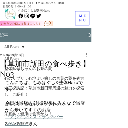
埼玉県草加市旭町６丁目２−１２ 第2寿ハウス 208号
営業時間13:00～21:00
もみほぐし&整体Haku
ME
NU
いただいた口コミ集はこちら！
記事
All Posts
2023年10月18日
All Posts
【草加市新田の食べ歩き】
整体師母ちゃんのお茶の間
No3
心のサプリ：心地よい癒しの言葉の薬を処方
こんにちは、もみほぐし&整体Hakuで
埼玉探訪記：草加市新田駅周辺の魅力を探索
す。
し、ご紹介！
今日は当店のCN撮影後にみんなで当店
自宅でできるセルフメンテナンス
から歩いてすぐのお店
栄養学：健康は食事から！
『アジアンレストラン&バー
ストレス解消法
SWAGAT』
さん