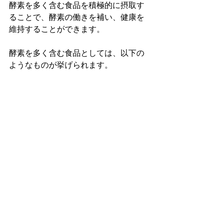
酵素を多く含む食品を積極的に摂取す
ることで、酵素の働きを補い、健康を
維持することができます。
酵素を多く含む食品としては、以下の
ようなものが挙げられます。
果物
：バナナ、リンゴ、ブドウ、
キウイ、イチゴなど
野菜
：トマト、ピーマン、キュウ
リ、ブロッコリー、ほうれん草な
ど
発酵食品
：ヨーグルト、納豆、キ
ムチ、味噌など
これらの食品を積極的に摂取して、身
体の健康を維持しましょう。
まとめ