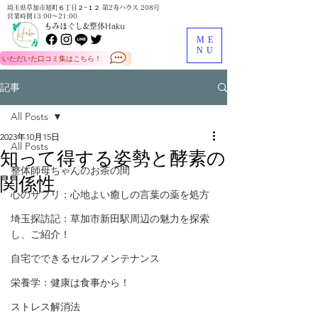
埼玉県草加市旭町６丁目２−１２ 第2寿ハウス 208号
営業時間13:00～21:00
もみほぐし&整体Haku
ME
NU
いただいた口コミ集はこちら！
記事
All Posts
2023年10月15日
All Posts
知って得する姿勢と酵素の
整体師母ちゃんのお茶の間
関係性
心のサプリ：心地よい癒しの言葉の薬を処方
埼玉探訪記：草加市新田駅周辺の魅力を探索
し、ご紹介！
自宅でできるセルフメンテナンス
栄養学：健康は食事から！
ストレス解消法