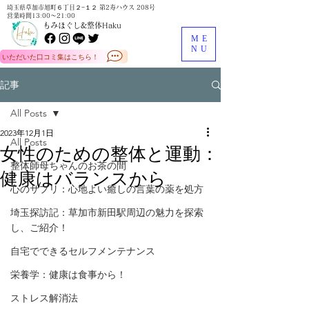
埼玉県草加市旭町６丁目２−１２ 第2寿ハウス 208号
営業時間13:00～21:00
もみほぐし&整体Haku
ME
NU
いただいた口コミ集はこちら！
記事
All Posts
2023年12月1日
All Posts
女性のための整体と運動：
整体師母ちゃんのお茶の間
健康はバランスから
心のサプリ：心地よい癒しの言葉の薬を処方
埼玉探訪記：草加市新田駅周辺の魅力を探索
し、ご紹介！
自宅でできるセルフメンテナンス
栄養学：健康は食事から！
ストレス解消法