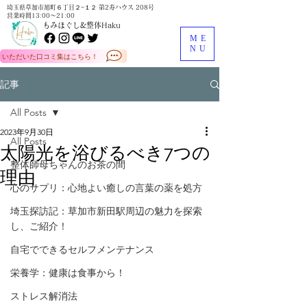
埼玉県草加市旭町６丁目２−１２ 第2寿ハウス 208号
営業時間13:00～21:00
もみほぐし&整体Haku
ME
NU
いただいた口コミ集はこちら！
記事
All Posts
2023年9月30日
All Posts
太陽光を浴びるべき7つの
整体師母ちゃんのお茶の間
理由
心のサプリ：心地よい癒しの言葉の薬を処方
埼玉探訪記：草加市新田駅周辺の魅力を探索
し、ご紹介！
自宅でできるセルフメンテナンス
栄養学：健康は食事から！
ストレス解消法