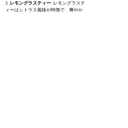
3. 
レモングラスティー
: レモングラステ
ィーはシトラス風味が特徴で、爽やか
で酸味のある味わいです。日光浴の際
にリフレッシュメントとして楽しむの
に適しています。
4. 
ラベンダーティー
: ラベンダーティー
はリラックスとストレス軽減に効果が
あるとされています。日光浴後のクー
ルダウンに最適です。
これらのハーブティーは、日光浴中に
リラックスし、健康的なアクティビテ
ィを楽しむのにおすすめです♪
おすすめのハーブティー