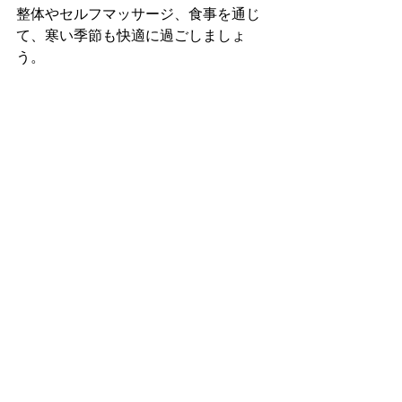
整体やセルフマッサージ、食事を通じ
て、寒い季節も快適に過ごしましょ
う。
そして、自分の体を大切にすることを
忘れずに。
健康な体は、健康な心から始まります
からね🌸
整体
新田駅
草加市
女性整体師
冷え性
寒さ対策
健康的なライフスタイルの提案
自宅でできるセルフメンテナンス
すべて表示
最新記事