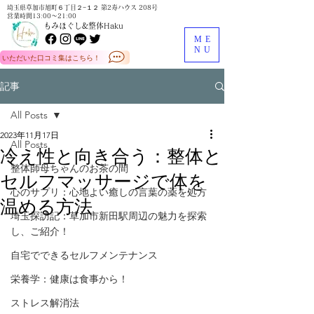
埼玉県草加市旭町６丁目２−１２ 第2寿ハウス 208号
営業時間13:00～21:00
もみほぐし&整体Haku
ME
NU
いただいた口コミ集はこちら！
記事
All Posts
2023年11月17日
All Posts
冷え性と向き合う：整体と
整体師母ちゃんのお茶の間
セルフマッサージで体を
心のサプリ：心地よい癒しの言葉の薬を処方
温める方法
埼玉探訪記：草加市新田駅周辺の魅力を探索
し、ご紹介！
自宅でできるセルフメンテナンス
栄養学：健康は食事から！
ストレス解消法