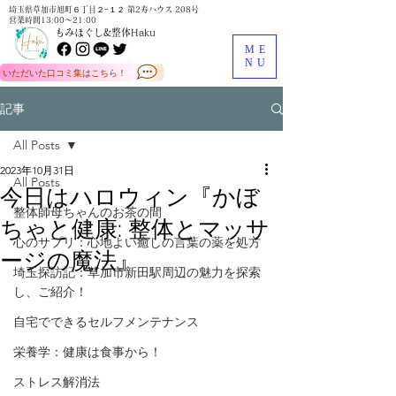
埼玉県草加市旭町６丁目２−１２ 第2寿ハウス 208号
営業時間13:00～21:00
もみほぐし&整体Haku
ME
NU
いただいた口コミ集はこちら！
記事
All Posts
2023年10月31日
All Posts
今日はハロウィン『かぼ
整体師母ちゃんのお茶の間
ちゃと健康: 整体とマッサ
心のサプリ：心地よい癒しの言葉の薬を処方
ージの魔法』
埼玉探訪記：草加市新田駅周辺の魅力を探索
し、ご紹介！
自宅でできるセルフメンテナンス
栄養学：健康は食事から！
ストレス解消法