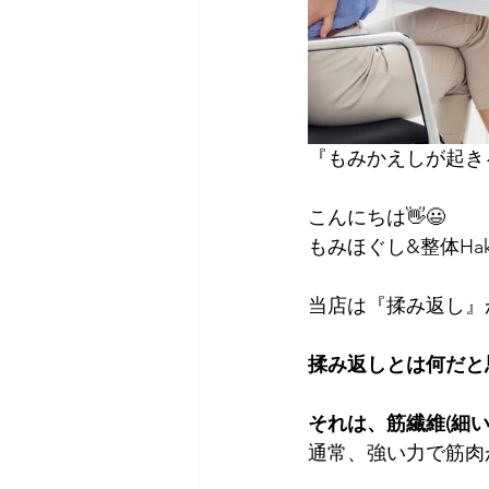
『もみかえしが起き
こんにちは👋😃
もみほぐし&整体Ha
当店は『揉み返し』
揉み返しとは何だと
それは、筋繊維(細
通常、強い力で筋肉