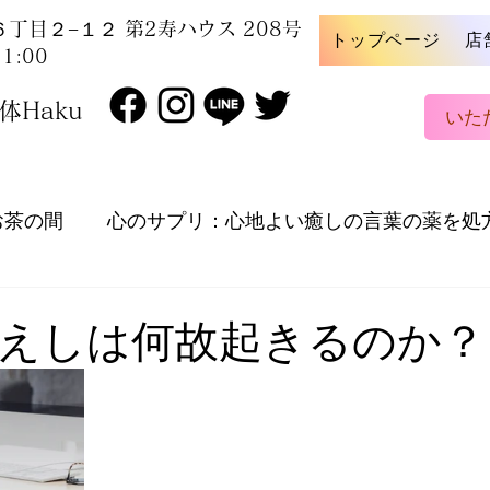
丁目２−１２ 第2寿ハウス 208号
トップページ
店
1:00
Haku
いた
お茶の間
心のサプリ：心地よい癒しの言葉の薬を処
周辺の魅力を探索し、ご紹介！
自宅でできるセルフ
えしは何故起きるのか？
ストレス解消法
お知らせ
健康的なライフ