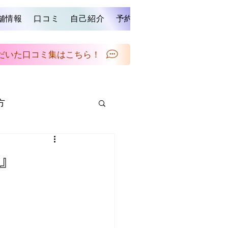
舗情報
口コミ
自己紹介
予約する
ブログ
お問い
だいた口コミ集はこちら！
方
メンテナンス
』
スタイルの提案