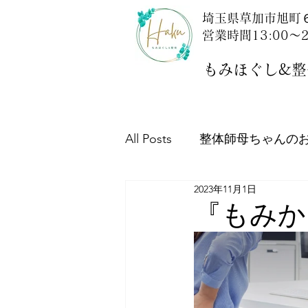
埼玉県草加市旭町６
営業時間13:00～2
もみほぐし&整体
All Posts
整体師母ちゃんの
2023年11月1日
埼玉探訪記：草加市新田駅
『もみか
栄養学：健康は食事から！
当店について