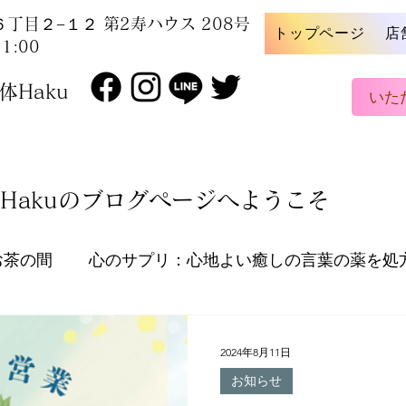
丁目２−１２ 第2寿ハウス 208号
トップページ
店
1:00
Haku
いた
Hakuのブログページへようこそ
お茶の間
心のサプリ：心地よい癒しの言葉の薬を処
周辺の魅力を探索し、ご紹介！
自宅でできるセルフ
2024年8月11日
お知らせ
ストレス解消法
お知らせ
健康的なライフ