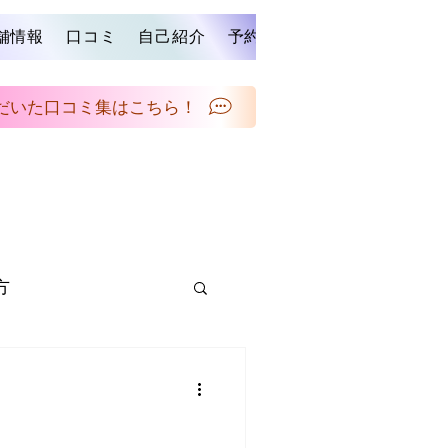
舗情報
口コミ
自己紹介
予約する
ブログ
お問い
だいた口コミ集はこちら！
方
メンテナンス
スタイルの提案