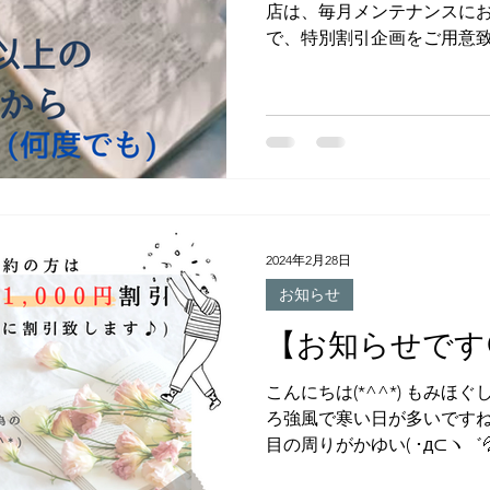
店は、毎月メンテナンスに
で、特別割引企画をご用意致
ら翌月にもご来店下さったお客
円割引を致します。 (60分以
2024年2月28日
お知らせ
【お知らせです
こんにちは(*^^*) もみほぐ
ろ強風で寒い日が多いですね
目の周りがかゆい( ･д⊂ヽ゛
思います💦 そこで気分だ