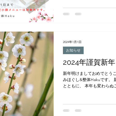
されて欲しくて、３月末までの
2024年1月1日
お知らせ
2024年謹賀新年
新年明けましておめでとうご
みほぐし&整体Hakuです。
とともに、 本年も変わらぬ
申し上げます。 今年も【もみ
より一層のサービス向上に
ネス...