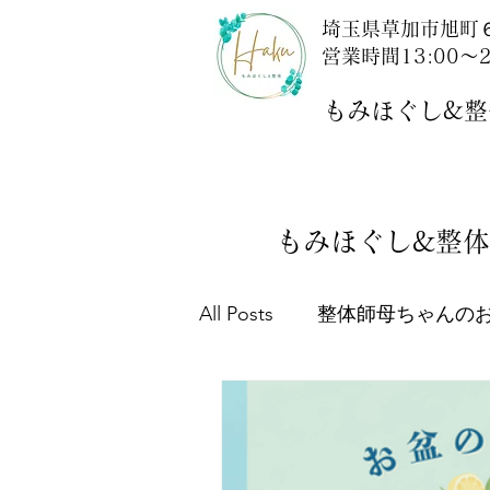
埼玉県草加市旭町６
営業時間13:00～2
もみほぐし&整体
もみほぐし&整体
All Posts
整体師母ちゃんの
埼玉探訪記：草加市新田駅
栄養学：健康は食事から！