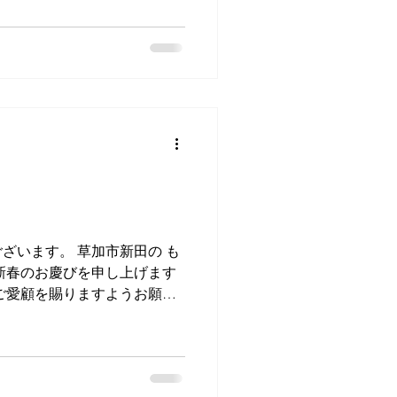
期間限定で全...
ざいます。 草加市新田の も
 新春のお慶びを申し上げます
ご愛顧を賜りますようお願い
ほぐし&整体Haku】では、
努め、お客様の健康とウェル