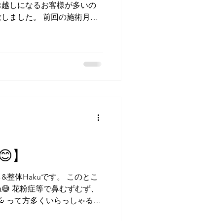
お越しになるお客様が多いの
しました。 前回の施術月か
様に、翌月何度でも1,000
上のメニューが対象)...
😊】
し&整体Hakuです。 このとこ
😅 花粉症等で鼻むずむず、
💦 って方多くいらっしゃると
けでも春を先取りでほっこり癒