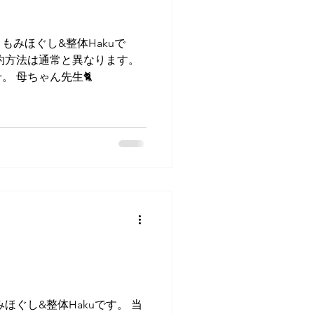
 もみほぐし&整体Hakuで
約方法は通常と異なります。
 母ちゃん先生🐈️
みほぐし&整体Hakuです。 当