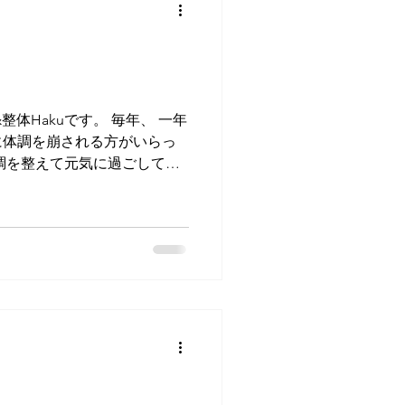
&整体Hakuです。 毎年、 一年
に体調を崩される方がいらっ
調を整えて元気に過ごしてい
当店で癒されにおいで下さい
休みさせていただきます。...